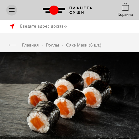
Корзина
Введите адрес доставки
Главная
·
Роллы
·
Сякэ Маки (6 шт.)