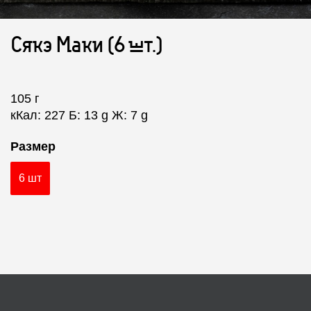
Сякэ Маки (6 шт.)
105 г
кКал: 227 Б: 13 g Ж: 7 g
Размер
6 шт